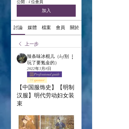
公開
·
4 位會員
加入
討論
媒體
檔案
會員
關於
上一步
辣条味冰棍儿（lof别
玩了要氪金的）
2022年3月8日
Professional guide
sponsor
【中国服饰史】【明制
汉服】明代劳动妇女装
束