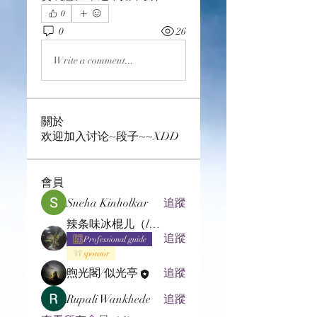
0
0
26
Write a comment...
關於
欢迎加入讨论~段子~~XDD
會員
Sneha Kinholkar
追蹤
辣条味冰棍儿（lof别玩了要氪金的）
追蹤
Professional guide
sponsor
煦光閣/似光亭
追蹤
Rupali Wankhede
追蹤