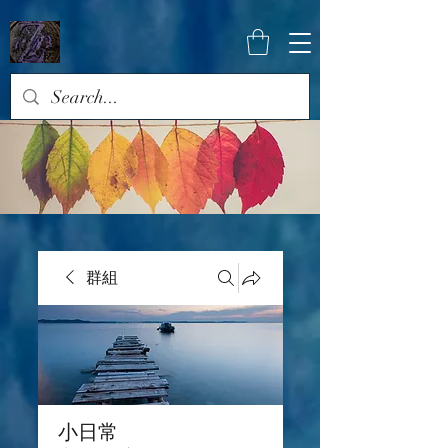
群組
小日常