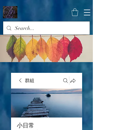
群組
小日常