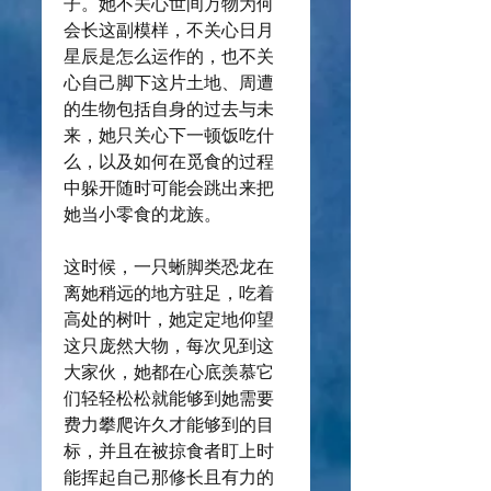
子。她不关心世间万物为何
会长这副模样，不关心日月
星辰是怎么运作的，也不关
心自己脚下这片土地、周遭
的生物包括自身的过去与未
来，她只关心下一顿饭吃什
么，以及如何在觅食的过程
中躲开随时可能会跳出来把
她当小零食的龙族。
这时候，一只蜥脚类恐龙在
离她稍远的地方驻足，吃着
高处的树叶，她定定地仰望
这只庞然大物，每次见到这
大家伙，她都在心底羡慕它
们轻轻松松就能够到她需要
费力攀爬许久才能够到的目
标，并且在被掠食者盯上时
能挥起自己那修长且有力的