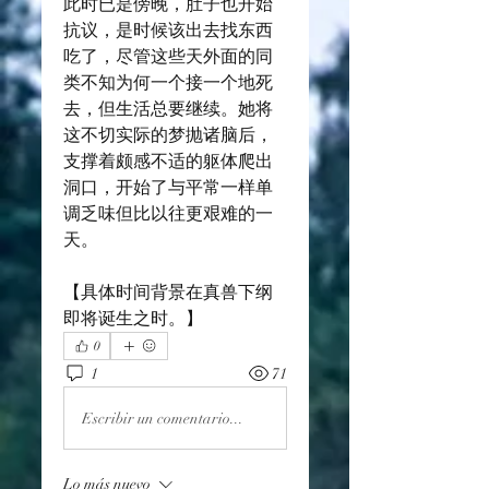
此时已是傍晚，肚子也开始
抗议，是时候该出去找东西
吃了，尽管这些天外面的同
类不知为何一个接一个地死
去，但生活总要继续。她将
这不切实际的梦抛诸脑后，
支撑着颇感不适的躯体爬出
洞口，开始了与平常一样单
调乏味但比以往更艰难的一
天。
【具体时间背景在真兽下纲
即将诞生之时。】
0
1
71
Escribir un comentario...
Lo más nuevo