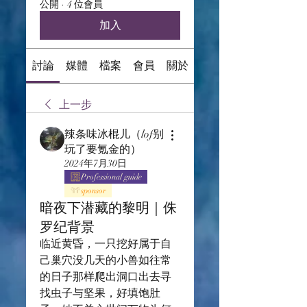
公開
·
4 位會員
加入
討論
媒體
檔案
會員
關於
上一步
辣条味冰棍儿（lof别
玩了要氪金的）
2024年7月30日
Professional guide
sponsor
暗夜下潜藏的黎明｜侏
罗纪背景
临近黄昏，一只挖好属于自
己巢穴没几天的小兽如往常
的日子那样爬出洞口出去寻
找虫子与坚果，好填饱肚