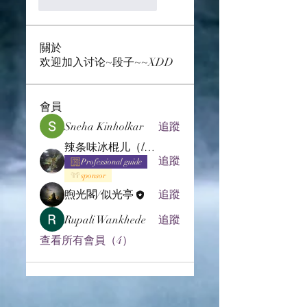
Me gusta
Reaccionar
關於
欢迎加入讨论~段子~~XDD
會員
Sneha Kinholkar
追蹤
辣条味冰棍儿（lof别玩了要氪金的）
追蹤
Professional guide
sponsor
煦光閣/似光亭
追蹤
Rupali Wankhede
追蹤
查看所有會員（4）