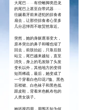
大尾巴——有些蜥脚类恐龙
的尾巴上甚至自带武器——
往龇着牙前来进犯的掠食者
扇去，让那些掠食者心里多
几分忌惮而不敢贸然靠近。
突然，她的身躯逐渐变大，
原本突出的鼻子和嘴也缩了
回去，前肢抬起，只靠后肢
站立，尾巴越来越短，直至
消失，身上的毛发除了头发
变长以外，其他地方的变得
短而稀疏，最后，她变成了
一个穿着白色印花T恤、黑色
百褶裙、白色袜子和黑色低
跟皮鞋，背着米色帆布包的
人类女孩子。
她环视四周，周围不知为何