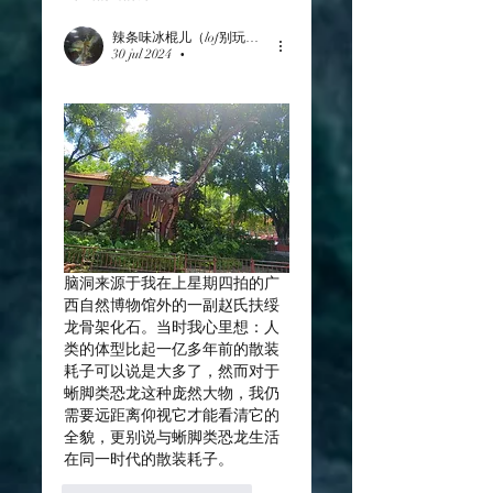
辣条味冰棍儿（lof别玩了要氪金的）
30 jul 2024
•
脑洞来源于我在上星期四拍的广
西自然博物馆外的一副赵氏扶绥
龙骨架化石。当时我心里想：人
类的体型比起一亿多年前的散装
耗子可以说是大多了，然而对于
蜥脚类恐龙这种庞然大物，我仍
需要远距离仰视它才能看清它的
全貌，更别说与蜥脚类恐龙生活
在同一时代的散装耗子。