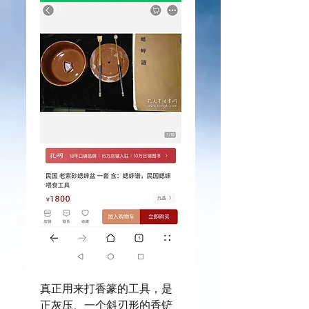
真正用来打香篆的工具，是
正灰压、一个斜刃形的香铲