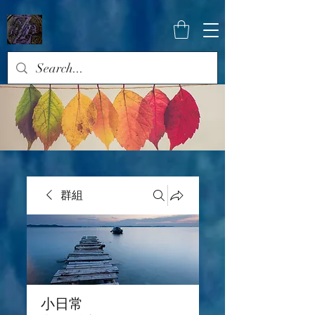
群組
小日常