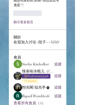
能說明真好的[因為~我也曾思考
過是??]
按讚
回覆
顯示更多留言
關於
欢迎加入讨论~段子~~XDD
會員
Sneha Kinholkar
追蹤
辣条味冰棍儿（lof别玩了要氪金的）
追蹤
Professional guide
sponsor
煦光閣/似光亭
追蹤
Rupali Wankhede
追蹤
查看所有會員（4）