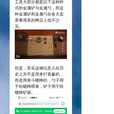
工具大部分都是以下这种样
式的金属铲与金属勺，而这
种金属铲和金属勺在各大卖
香事用具的网店上也不少
见。
但是，其实这俩玩意儿在历
史上并不是用来打香篆的，
而是用来斗蟋蟀的，勺子用
于给蟋蟀喂食，铲子用于给
蟋蟀铲屎。