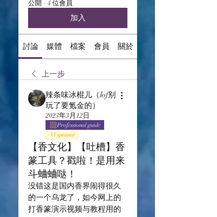
公開
·
4 位會員
加入
討論
媒體
檔案
會員
關於
上一步
辣条味冰棍儿（lof别
玩了要氪金的）
2023年3月12日
Professional guide
sponsor
【香文化】【吐槽】香
篆工具？戳啦！是用来
斗蛐蛐哒！
没错这是国内香界闹得很久
的一个乌龙了，如今网上的
打香篆演示视频与教程用的