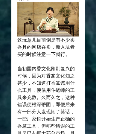
这玩意儿目前倒是有不少卖
香具的网店在卖，新入坑者
买的时候注意一下就行。
当初国内香文化刚刚复兴的
时候，因为对香篆文化知之
甚少，不知道打香篆该用什
么工具，便借用斗蟋蟀的工
具来充数。久而久之，这种
错误便根深蒂固，即便后来
有一部分人发现闹了笑话，
一些厂家也开始生产正确的
香篆工具，但那些错误的工
具早已占据大部分市场，且