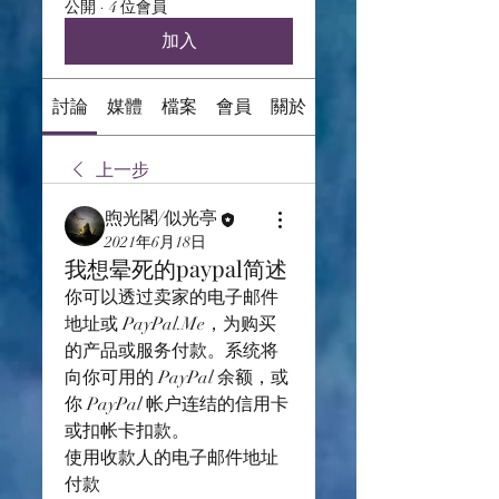
公開
·
4 位會員
加入
討論
媒體
檔案
會員
關於
上一步
煦光閣/似光亭
2021年6月18日
我想晕死的paypal简述
你可以透过卖家的电子邮件
地址或 PayPal.Me，为购买
的产品或服务付款。系统将
向你可用的 PayPal 余额，或
你 PayPal 帐户连结的信用卡
或扣帐卡扣款。
使用收款人的电子邮件地址
付款