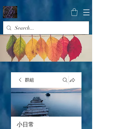
群組
小日常