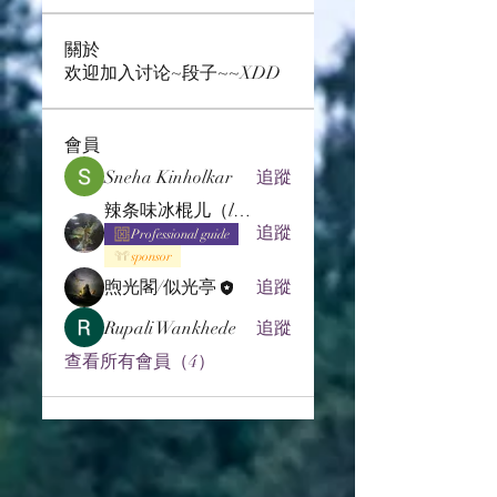
關於
欢迎加入讨论~段子~~XDD
會員
Sneha Kinholkar
追蹤
辣条味冰棍儿（lof别玩了要氪金的）
追蹤
Professional guide
sponsor
煦光閣/似光亭
追蹤
Rupali Wankhede
追蹤
查看所有會員（4）