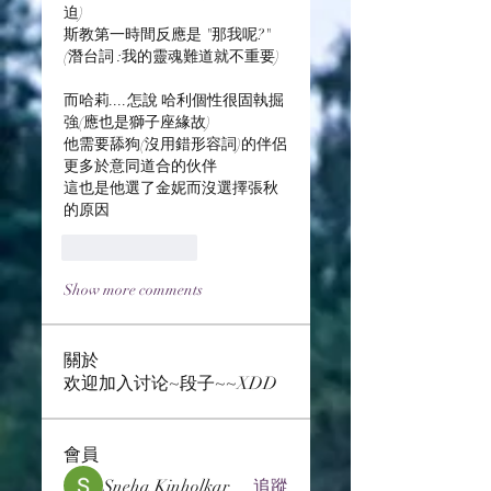
迫)
斯教第一時間反應是 "那我呢?"
(潛台詞 :我的靈魂難道就不重要)
而哈莉....怎說 哈利個性很固執掘
強(應也是獅子座緣故)
他需要舔狗(沒用錯形容詞)的伴侶 
更多於意同道合的伙伴
這也是他選了金妮而沒選擇張秋
的原因
Like
Reply
Show more comments
關於
欢迎加入讨论~段子~~XDD
會員
Sneha Kinholkar
追蹤