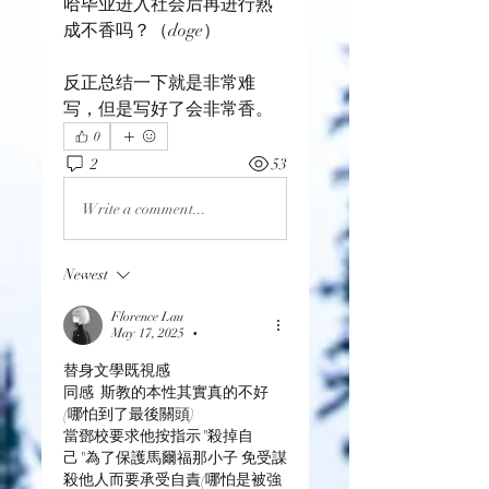
哈毕业进入社会后再进行熟
成不香吗？（doge）
反正总结一下就是非常难
写，但是写好了会非常香。
0
2
53
Write a comment...
Newest
Florence Lau
May 17, 2025
•
替身文學既視感
同感  斯教的本性其實真的不好
(哪怕到了最後關頭)
當鄧校要求他按指示"殺掉自
己"為了保護馬爾福那小子 免受謀
殺他人而要承受自責(哪怕是被強