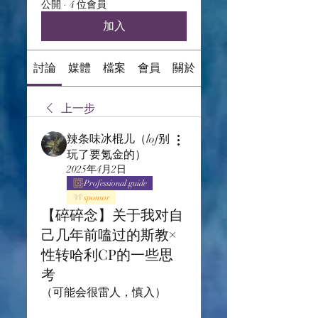
公開
·
4 位會員
加入
討論
媒體
檔案
會員
關於
上一步
辣条味冰棍儿（lof别
玩了要氪金的）
2025年4月2日
Professional guide
sponsor
【碎碎念】关于我对自
己几年前嗑过的斯教×
性转哈利CP的一些思
考
（可能会很雷人，慎入）