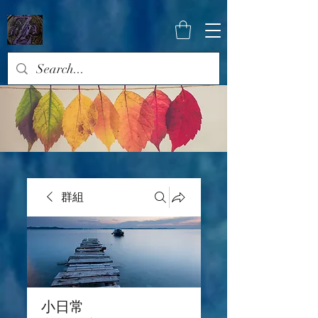
群組
小日常