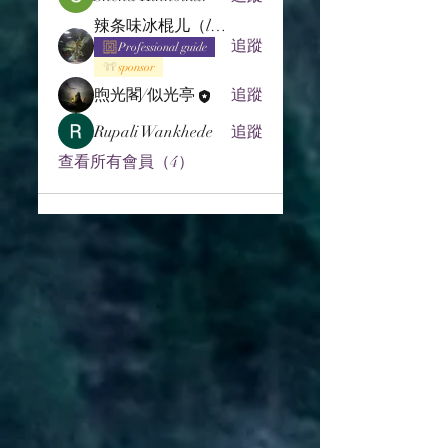
辣条味冰棍儿（lof别玩了要氪金的）
追蹤
Professional guide
sponsor
煦光閣/似光亭
追蹤
Rupali Wankhede
追蹤
查看所有會員（4）