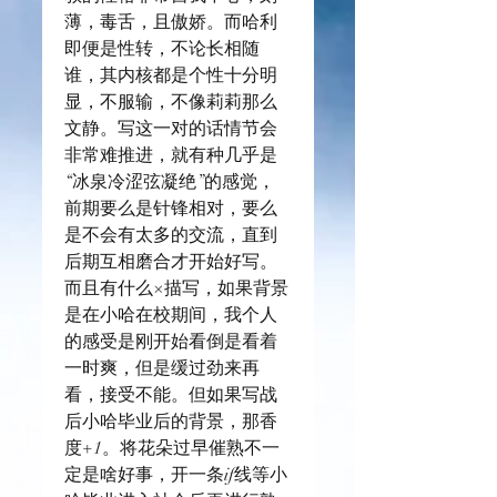
薄，毒舌，且傲娇。而哈利
即便是性转，不论长相随
谁，其内核都是个性十分明
显，不服输，不像莉莉那么
文静。写这一对的话情节会
非常难推进，就有种几乎是
“冰泉冷涩弦凝绝”的感觉，
前期要么是针锋相对，要么
是不会有太多的交流，直到
后期互相磨合才开始好写。
而且有什么×描写，如果背景
是在小哈在校期间，我个人
的感受是刚开始看倒是看着
一时爽，但是缓过劲来再
看，接受不能。但如果写战
后小哈毕业后的背景，那香
度+1。将花朵过早催熟不一
定是啥好事，开一条if线等小