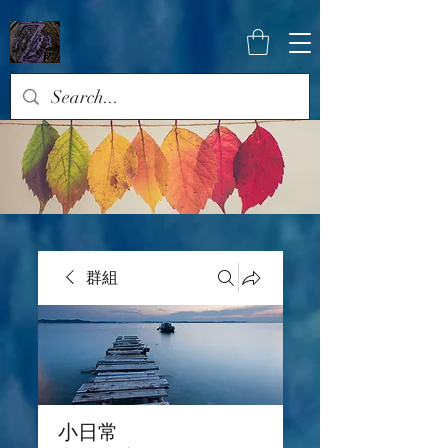
群組
小日常