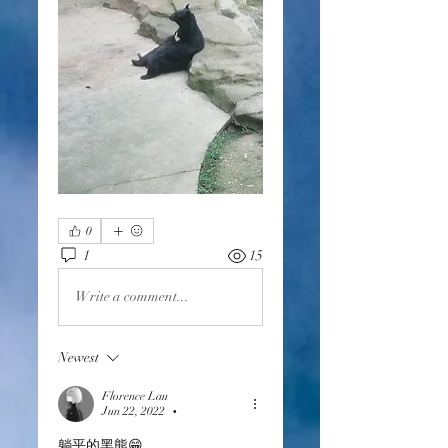
0
1
15
Write a comment...
Newest
Florence Lau
Jun 22, 2022
•
躺平的黑熊😁