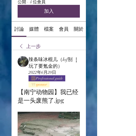
公開
·
4 位會員
加入
討論
媒體
檔案
會員
關於
上一步
辣条味冰棍儿（lof别
玩了要氪金的）
2022年6月20日
Professional guide
sponsor
【南宁动物园】我已经
是一头废熊了.jpg