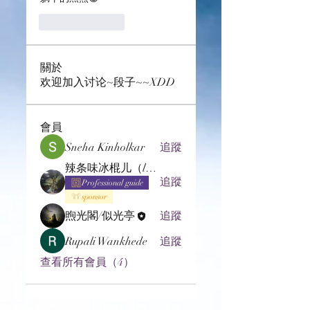
Like
Reply
關於
欢迎加入讨论~段子~~XDD
會員
Sneha Kinholkar
追蹤
辣条味冰棍儿（lof别玩了要氪金的）
追蹤
Professional guide
sponsor
煦光閣/似光亭
追蹤
Rupali Wankhede
追蹤
查看所有會員（4）