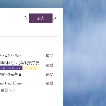
加入
ha Kinholkar
追蹤
辣条味冰棍儿（lof别玩了要氪金的）
追蹤
Professional guide
sponsor
光閣/似光亭
追蹤
ali Wankhede
追蹤
會員（4）