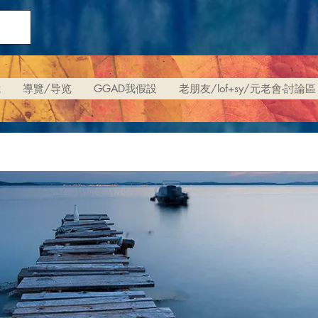
我
導覽/导览
GGAD我假設
老朋友/lof+sy/元老會-討論區