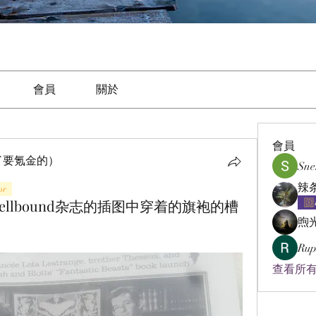
會員
關於
會員
了要氪金的）
Sne
or
llbound杂志的插图中穿着的旗袍的槽
煦
Rup
查看所有