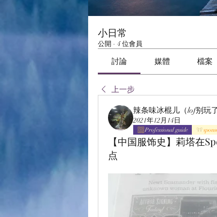
小日常
公開
·
4 位會員
討論
媒體
檔案
上一步
辣条味冰棍儿（lof别玩
2021年12月14日
Professional guide
spons
【中国服饰史】莉塔在Spe
点