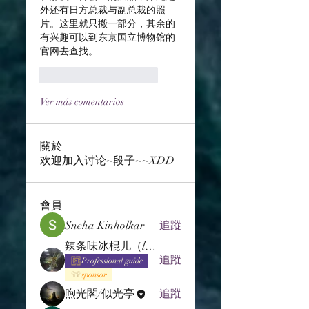
外还有日方总裁与副总裁的照
片。这里就只搬一部分，其余的
有兴趣可以到东京国立博物馆的
官网去查找。
Me gusta
Reaccionar
Ver más comentarios
關於
欢迎加入讨论~段子~~XDD
會員
Sneha Kinholkar
追蹤
辣条味冰棍儿（lof别玩了要氪金的）
追蹤
Professional guide
sponsor
煦光閣/似光亭
追蹤