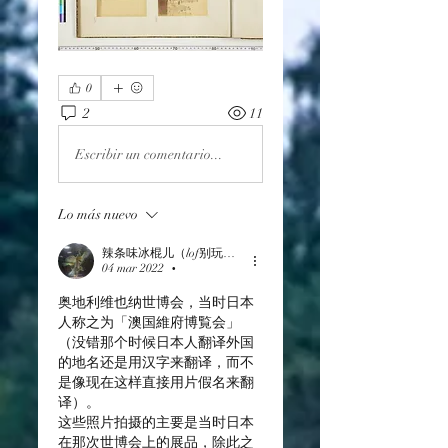
0
2
11
Escribir un comentario...
Lo más nuevo
辣条味冰棍儿（lof别玩了要氪金的）
04 mar 2022
•
奥地利维也纳世博会，当时日本
人称之为「澳
国維府博覧会
」
（没错那个时候日本人翻译外国
的地名还是用汉字来翻译，而不
是像现在这样直接用片假名来翻
译）。
这些照片拍摄的主要是当时日本
在那次世博会上的展品，除此之