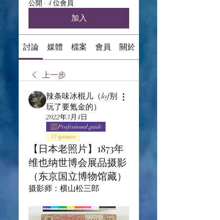
公開
·
4 位會員
加入
討論
媒體
檔案
會員
關於
上一步
辣条味冰棍儿（lof别
玩了要氪金的）
2022年3月4日
Professional guide
sponsor
【日本老照片】1873年
维也纳世博会展品摄影
（东京国立博物馆藏）
摄影师：横山松三郎