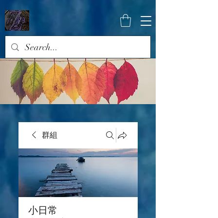
群組
小日常