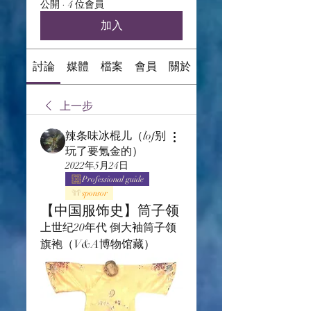
公開
·
4 位會員
加入
討論
媒體
檔案
會員
關於
上一步
辣条味冰棍儿（lof别
玩了要氪金的）
2022年5月24日
Professional guide
sponsor
【中国服饰史】筒子领
上世纪20年代 倒大袖筒子领
旗袍（V&A博物馆藏）