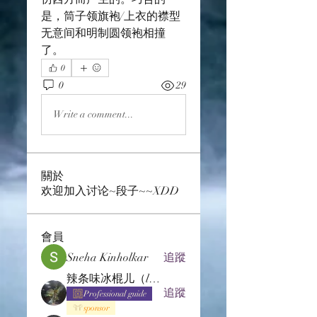
是，筒子领旗袍/上衣的襟型
无意间和明制圆领袍相撞
了。
0
0
29
Write a comment...
關於
欢迎加入讨论~段子~~XDD
會員
Sneha Kinholkar
追蹤
辣条味冰棍儿（lof别玩了要氪金的）
追蹤
Professional guide
sponsor