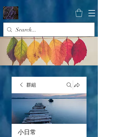
群組
小日常