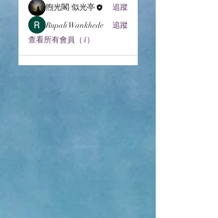
煦光閣/似光亭
追蹤
Rupali Wankhede
追蹤
查看所有會員（4）