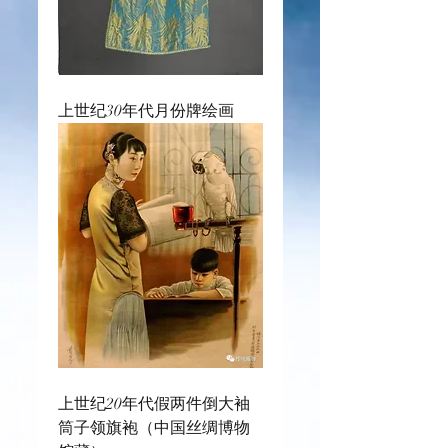
上世纪30年代月份牌绘画
上世纪20年代假两件倒大袖
筒子领旗袍（中国丝绸博物