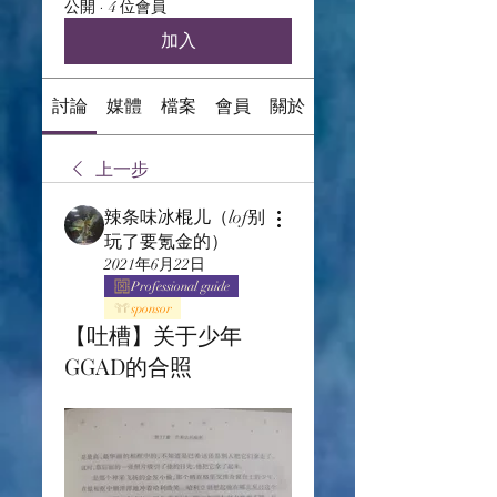
公開
·
4 位會員
加入
討論
媒體
檔案
會員
關於
上一步
辣条味冰棍儿（lof别
玩了要氪金的）
2021年6月22日
Professional guide
sponsor
【吐槽】关于少年
GGAD的合照