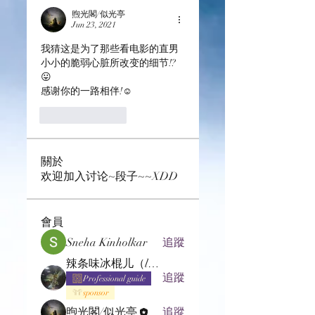
煦光閣/似光亭
Jun 23, 2021
我猜这是为了那些看电影的直男
小小的脆弱心脏所改变的细节!?
😛
感谢你的一路相伴!☺️
Like
Reply
關於
欢迎加入讨论~段子~~XDD
會員
Sneha Kinholkar
追蹤
辣条味冰棍儿（lof别玩了要氪金的）
追蹤
Professional guide
sponsor
煦光閣/似光亭
追蹤