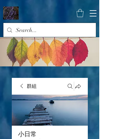
群組
小日常