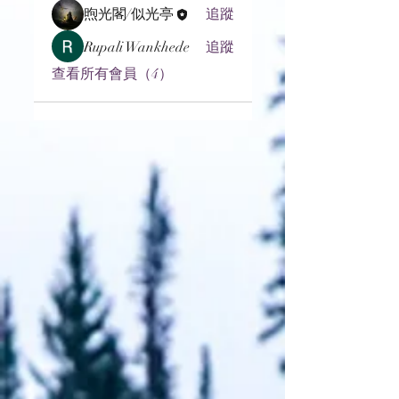
煦光閣/似光亭
追蹤
Rupali Wankhede
追蹤
查看所有會員（4）