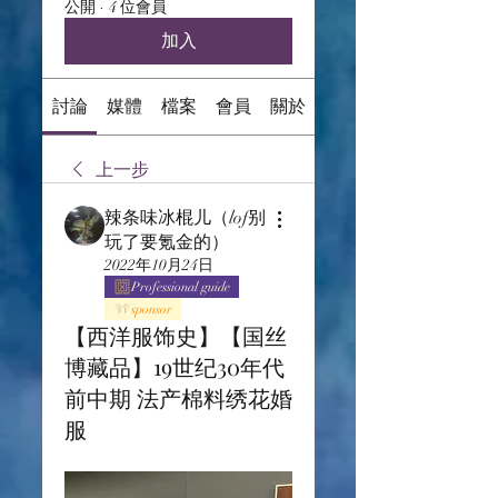
公開
·
4 位會員
加入
討論
媒體
檔案
會員
關於
上一步
辣条味冰棍儿（lof别
玩了要氪金的）
2022年10月24日
Professional guide
sponsor
【西洋服饰史】【国丝
博藏品】19世纪30年代
前中期 法产棉料绣花婚
服