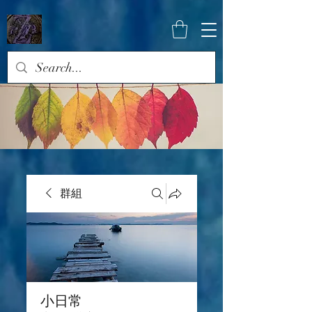
群組
小日常