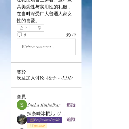
具美观性与实用性的礼服，
在当时深受广大普通人家女
性的喜爱。
0
0
19
Write a comment...
關於
欢迎加入讨论~段子~~XDD
會員
Sneha Kinholkar
追蹤
辣条味冰棍儿（lof别玩了要氪金的）
追蹤
Professional guide
sponsor