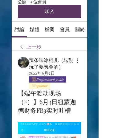
公開
·
4 位會員
加入
討論
媒體
檔案
會員
關於
上一步
辣条味冰棍儿（lof别
玩了要氪金的）
2022年6月4日
Professional guide
sponsor
【端午渡劫现场
（×）】6月3日纽蒙迦
德财务FB3实时吐槽