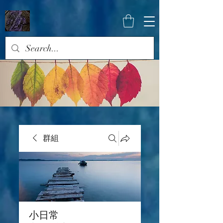
群組
小日常