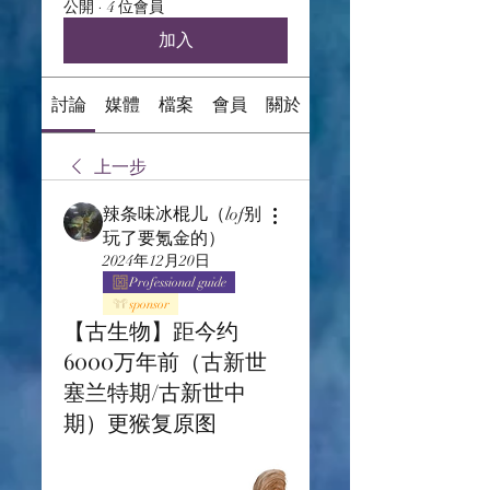
公開
·
4 位會員
加入
討論
媒體
檔案
會員
關於
上一步
辣条味冰棍儿（lof别
玩了要氪金的）
2024年12月20日
Professional guide
sponsor
【古生物】距今约
6000万年前（古新世
塞兰特期/古新世中
期）更猴复原图