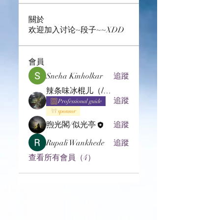
關於
欢迎加入讨论~段子~~XDD
會員
Sneha Kinholkar
追蹤
辣条味冰棍儿（lof别玩了要氪金的）
追蹤
Professional guide
sponsor
煦光閣/似光亭
追蹤
Rupali Wankhede
追蹤
查看所有會員（4）