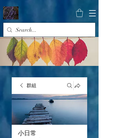
群組
小日常