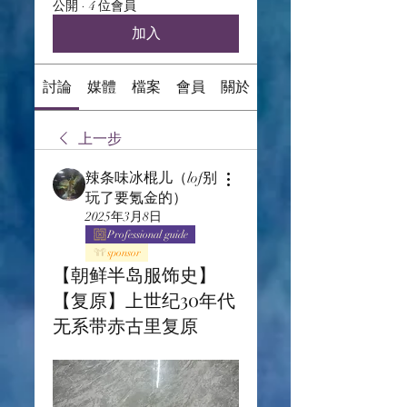
公開
·
4 位會員
加入
討論
媒體
檔案
會員
關於
上一步
辣条味冰棍儿（lof别
玩了要氪金的）
2025年3月8日
Professional guide
sponsor
【朝鲜半岛服饰史】
【复原】上世纪30年代
无系带赤古里复原