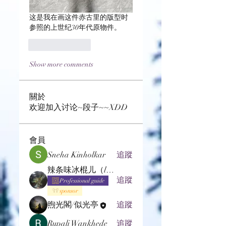
这是我在画这件赤古里的版型时
参照的上世纪30年代原物件。
Like
Reply
Show more comments
關於
欢迎加入讨论~段子~~XDD
會員
Sneha Kinholkar
追蹤
辣条味冰棍儿（lof别玩了要氪金的）
追蹤
Professional guide
sponsor
煦光閣/似光亭
追蹤
Rupali Wankhede
追蹤