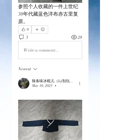
参照个人收藏的一件上世纪
30年代藏蓝色洋布赤古里复
原。
0
3
28
Write a comment...
Newest
辣条味冰棍儿（lof别玩了要氪金的）
Mar 10, 2025
•