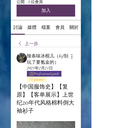
公開
·
4 位會員
加入
討論
媒體
檔案
會員
關於
上一步
辣条味冰棍儿（lof别
玩了要氪金的）
2025年2月21日
Professional guide
sponsor
【中国服饰史】【复
原】【客单展示】上世
纪20年代风格棉料倒大
袖衫子