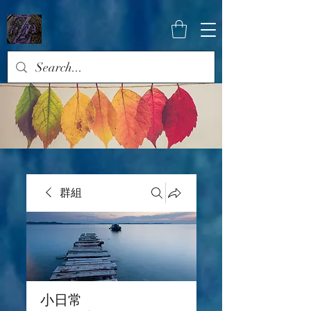
群組
小日常