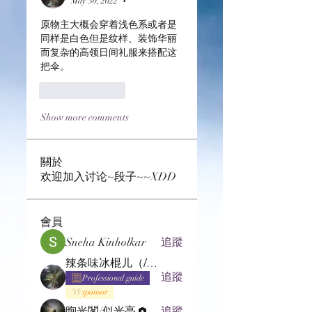
May 30, 2022
•
原物主大概会穿着浅色系或者是
同样是白色但是纹样、装饰华丽
而复杂的高领日间礼服来搭配这
把伞。
Like
Reply
Show more comments
關於
欢迎加入讨论~段子~~XDD
會員
Sneha Kinholkar
追蹤
辣条味冰棍儿（lof别玩了要氪金的）
追蹤
Professional guide
sponsor
煦光閣/似光亭
追蹤