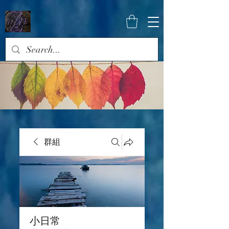
群組
小日常