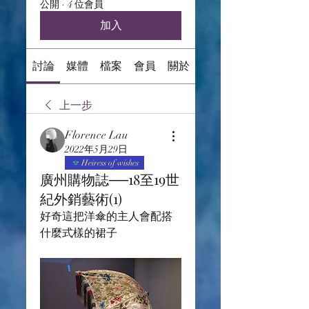
公開
·
4 位會員
加入
討論
媒體
檔案
會員
關於
上一步
Florence Lau
2022年5月29日
Heiress of wishes
廣州購物誌──18至19世
紀外銷藝術(1)
好奇這把洋傘的主人會配搭
什麼式樣的裙子