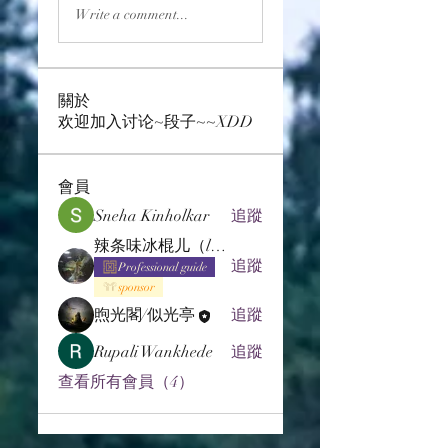
Write a comment...
關於
欢迎加入讨论~段子~~XDD
會員
Sneha Kinholkar
追蹤
辣条味冰棍儿（lof别玩了要氪金的）
追蹤
Professional guide
sponsor
煦光閣/似光亭
追蹤
Rupali Wankhede
追蹤
查看所有會員（4）