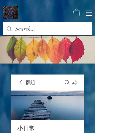
群組
小日常