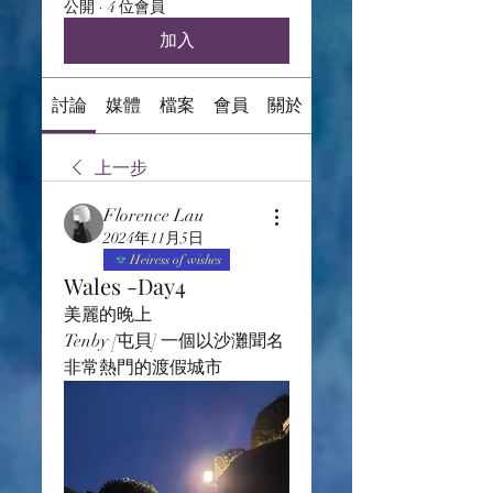
公開
·
4 位會員
加入
討論
媒體
檔案
會員
關於
上一步
Florence Lau
2024年11月5日
Heiress of wishes
Wales -Day4
美麗的晚上 
Tenby [屯貝] 一個以沙灘聞名 
非常熱門的渡假城市