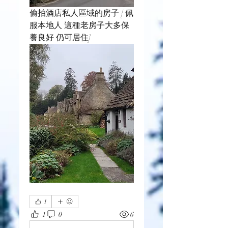
偷拍酒店私人區域的房子 [ 佩
服本地人 這種老房子大多保
養良好 仍可居住]
1
1
0
6