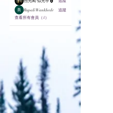
煦光閣/似光亭
追蹤
Rupali Wankhede
追蹤
查看所有會員（4）