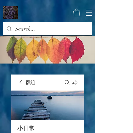
群組
小日常