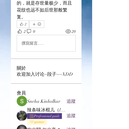
的，就是存世量极少，而且
花纹也远不如后世那般繁
复。
2
2
0
20
撰寫留言......
關於
欢迎加入讨论~段子~~XDD
會員
Sneha Kinholkar
追蹤
辣条味冰棍儿（lof别玩了要氪金的）
追蹤
Professional guide
sponsor