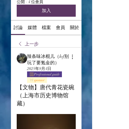
公開
·
4 位會員
加入
討論
媒體
檔案
會員
關於
上一步
辣条味冰棍儿（lof别
玩了要氪金的）
2025年9月4日
Professional guide
sponsor
【文物】唐代青花瓷碗
（上海市历史博物馆
藏）