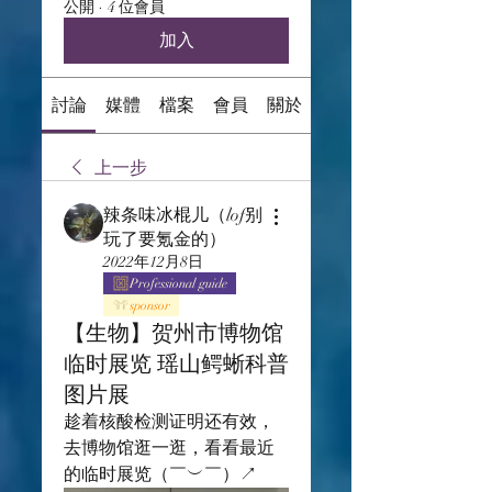
公開
·
4 位會員
加入
討論
媒體
檔案
會員
關於
上一步
辣条味冰棍儿（lof别
玩了要氪金的）
2022年12月8日
Professional guide
sponsor
【生物】贺州市博物馆
临时展览 瑶山鳄蜥科普
图片展
趁着核酸检测证明还有效，
去博物馆逛一逛，看看最近
的临时展览（￣︶￣）↗　