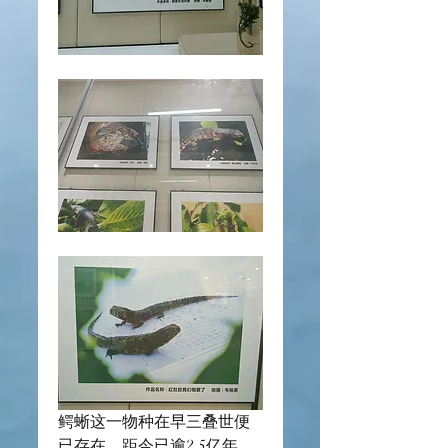
鳄蜥这一物种在早三叠世便
已存在，距今已逾2.5亿年，