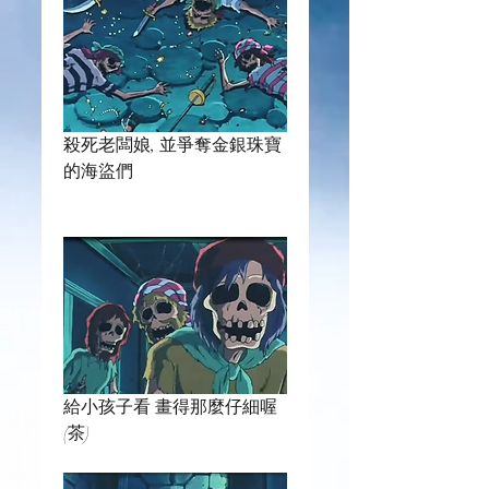
殺死老闆娘, 並爭奪金銀珠寶
的海盜們
給小孩子看 畫得那麼仔細喔
(茶) 