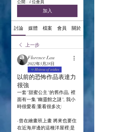
公開
·
4 位會員
加入
討論
媒體
檔案
會員
關於
上一步
Florence Lau
2022年5月28日
Heiress of wishes
以前的恐怖作品表達力
很強
一套"甜蜜公主"的舊作品, 裡
面有一集"幽靈館之謎", 我小
時很愛看(重看很多次)
-曾在繪畫班上畫 將來也要住
在近海岸邊的這種洋屋裡(是