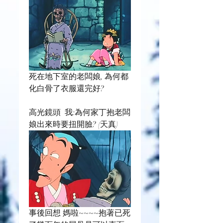
死在地下室的老闆娘, 為何都
化白骨了衣服還完好?
高光鏡頭  我:為何家丁抱老闆
娘出來時要扭開臉? (天真)
事後回想 媽啦~~~~抱著已死