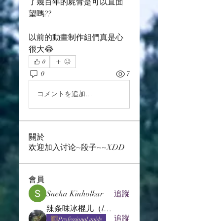
了幾百年的屍骨是可以直面
望嗎??
以前的動畫制作組們真是心
很大😂
0
0
7
コメントを追加…
關於
欢迎加入讨论~段子~~XDD
會員
Sneha Kinholkar
追蹤
辣条味冰棍儿（lof别玩了要氪金的）
追蹤
Professional guide