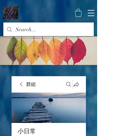
群組
小日常