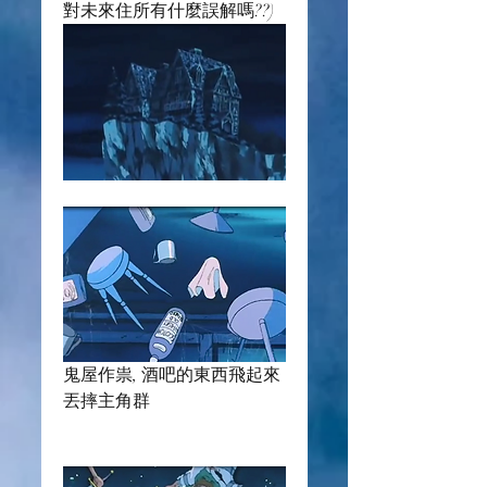
對未來住所有什麼誤解嗎??)
鬼屋作祟, 酒吧的東西飛起來
丟摔主角群