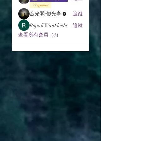
sponsor
煦光閣/似光亭
追蹤
Rupali Wankhede
追蹤
查看所有會員（4）