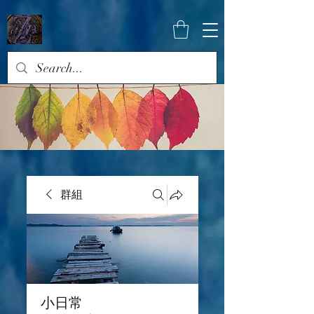
群組
小日常