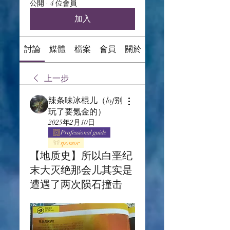
公開
·
4 位會員
加入
討論
媒體
檔案
會員
關於
上一步
辣条味冰棍儿（lof别
玩了要氪金的）
2025年2月10日
Professional guide
sponsor
【地质史】所以白垩纪
末大灭绝那会儿其实是
遭遇了两次陨石撞击