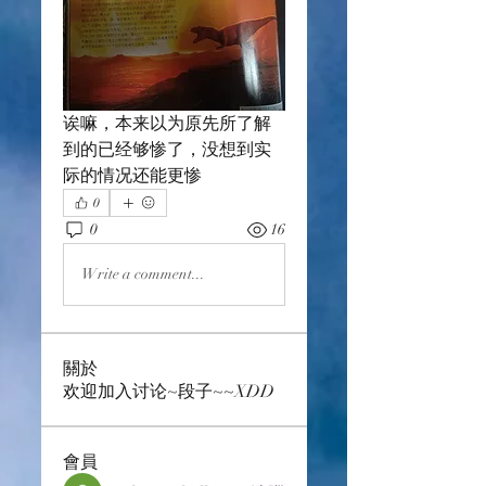
诶嘛，本来以为原先所了解
到的已经够惨了，没想到实
际的情况还能更惨
0
0
16
Write a comment...
關於
欢迎加入讨论~段子~~XDD
會員