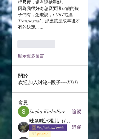
捏尺度，還有評估重點。
因為我很好奇怎麼要讓12歲的孩
子們有，怎麼說，LGBT包含
Transsexual，那應該是成年後才
有的決定... ...
按讚
回覆
顯示更多留言
關於
欢迎加入讨论~段子~~XDD
會員
Sneha Kinholkar
追蹤
辣条味冰棍儿（lof别玩了要氪金的）
追蹤
Professional guide
sponsor