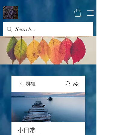
群組
小日常