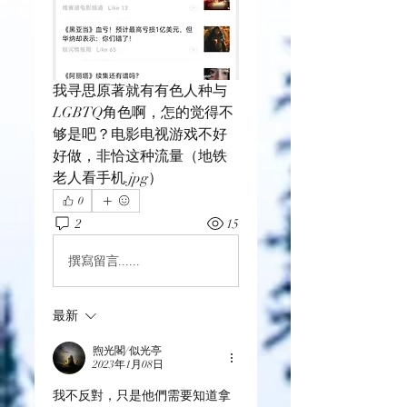
我寻思原著就有有色人种与
LGBTQ角色啊，怎的觉得不
够是吧？电影电视游戏不好
好做，非恰这种流量（地铁
老人看手机.jpg）
0
2
15
撰寫留言......
最新
煦光閣/似光亭
2023年1月08日
我不反對，只是他們需要知道拿