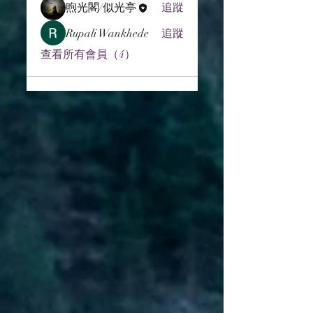
煦光閣/似光亭
追蹤
Rupali Wankhede
追蹤
查看所有會員（4）