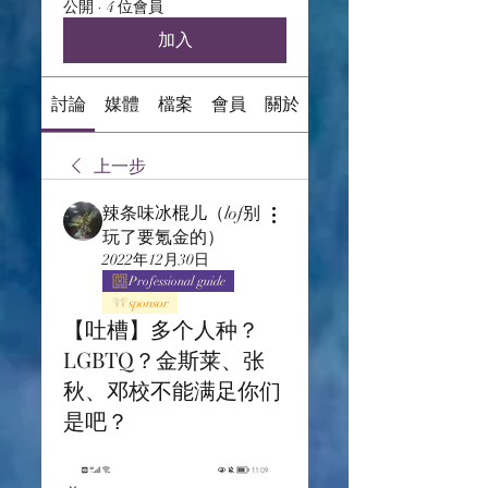
公開
·
4 位會員
加入
討論
媒體
檔案
會員
關於
上一步
辣条味冰棍儿（lof别
玩了要氪金的）
2022年12月30日
Professional guide
sponsor
【吐槽】多个人种？
LGBTQ？金斯莱、张
秋、邓校不能满足你们
是吧？