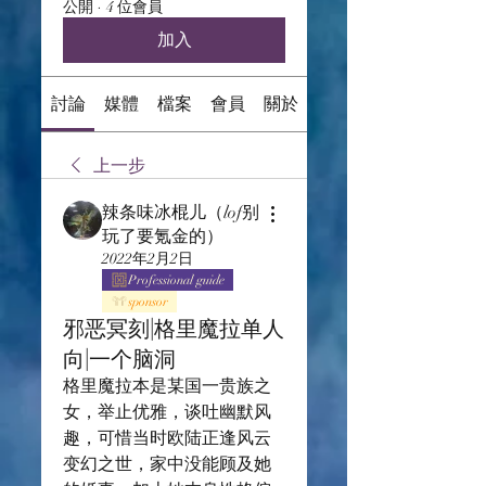
公開
·
4 位會員
加入
討論
媒體
檔案
會員
關於
上一步
辣条味冰棍儿（lof别
玩了要氪金的）
2022年2月2日
Professional guide
sponsor
邪恶冥刻|格里魔拉单人
向|一个脑洞
格里魔拉本是某国一贵族之
女，举止优雅，谈吐幽默风
趣，可惜当时欧陆正逢风云
变幻之世，家中没能顾及她