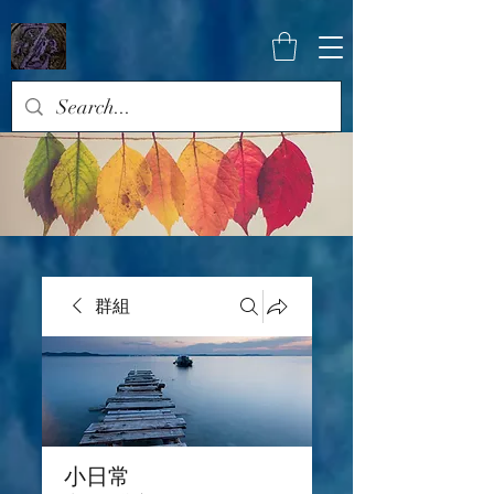
群組
小日常