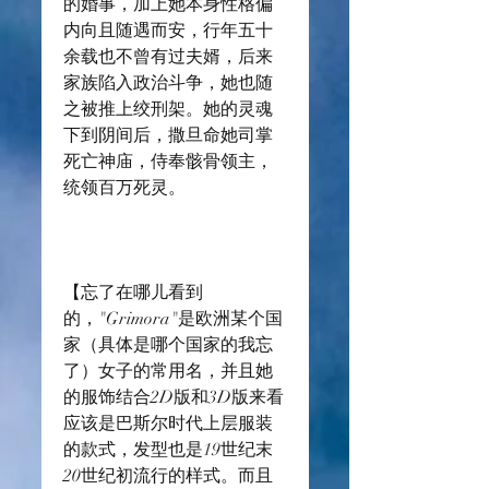
的婚事，加上她本身性格偏
内向且随遇而安，行年五十
余载也不曾有过夫婿，后来
家族陷入政治斗争，她也随
之被推上绞刑架。她的灵魂
下到阴间后，撒旦命她司掌
死亡神庙，侍奉骸骨领主，
统领百万死灵。
【忘了在哪儿看到
的，"Grimora"是欧洲某个国
家（具体是哪个国家的我忘
了）女子的常用名，并且她
的服饰结合2D版和3D版来看
应该是巴斯尔时代上层服装
的款式，发型也是19世纪末
20世纪初流行的样式。而且