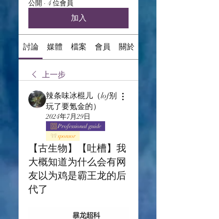
公開
·
4 位會員
加入
討論
媒體
檔案
會員
關於
上一步
辣条味冰棍儿（lof别
玩了要氪金的）
2024年7月29日
Professional guide
sponsor
【古生物】【吐槽】我
大概知道为什么会有网
友以为鸡是霸王龙的后
代了