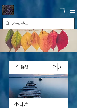
群組
小日常