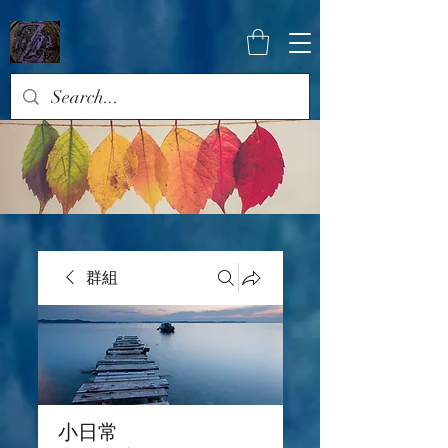
群組
小日常