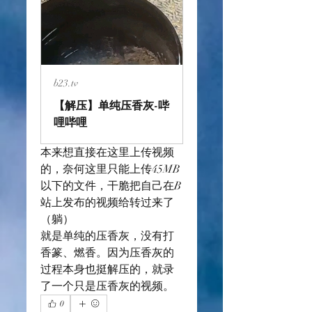
b23.tv
【解压】单纯压香灰-哔
哩哔哩
本来想直接在这里上传视频
的，奈何这里只能上传45MB
以下的文件，干脆把自己在B
站上发布的视频给转过来了
（躺）
就是单纯的压香灰，没有打
香篆、燃香。因为压香灰的
过程本身也挺解压的，就录
了一个只是压香灰的视频。
0