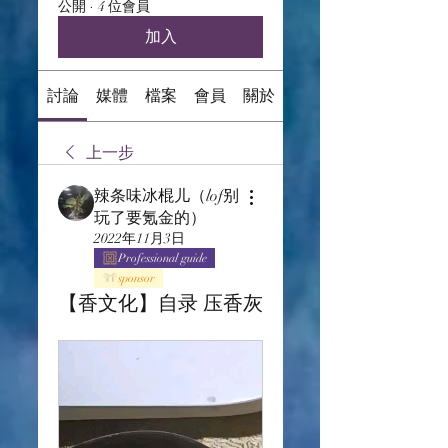
公開
·
4 位會員
加入
討論
媒體
檔案
會員
關於
上一步
辣条味冰棍儿（lof别
玩了要氪金的）
2022年11月3日
Professional guide
sponsor
【香文化】自录 压香灰