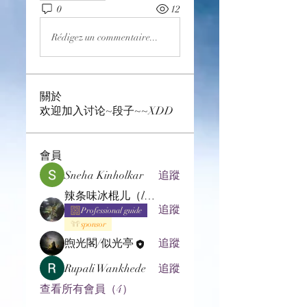
0
12
Rédigez un commentaire...
關於
欢迎加入讨论~段子~~XDD
會員
Sneha Kinholkar
追蹤
辣条味冰棍儿（lof别玩了要氪金的）
追蹤
Professional guide
sponsor
煦光閣/似光亭
追蹤
Rupali Wankhede
追蹤
查看所有會員（4）