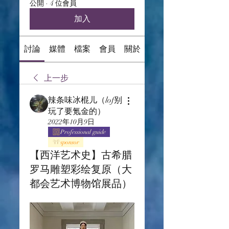
公開
·
4 位會員
加入
討論
媒體
檔案
會員
關於
上一步
辣条味冰棍儿（lof别
玩了要氪金的）
2022年10月9日
Professional guide
sponsor
【西洋艺术史】古希腊
罗马雕塑彩绘复原（大
都会艺术博物馆展品）