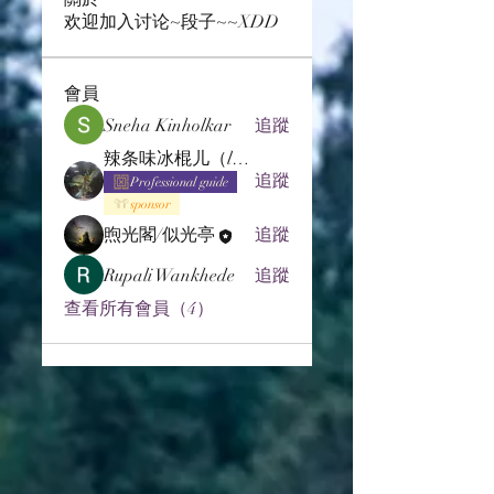
欢迎加入讨论~段子~~XDD
會員
Sneha Kinholkar
追蹤
辣条味冰棍儿（lof别玩了要氪金的）
追蹤
Professional guide
sponsor
煦光閣/似光亭
追蹤
Rupali Wankhede
追蹤
查看所有會員（4）