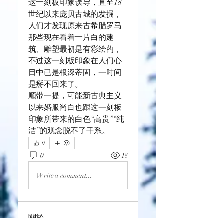
这一刻板印象误导，直至18
世纪以来庞贝古城的发掘，
人们才发现原来古希腊罗马
那些现在看着一片白的建
筑、雕塑最初是有彩绘的，
不过这一刻板印象在人们心
目中已是根深蒂固，一时间
是掰不回来了。
顺带一提，可能新古典主义
以来婚服尚白也跟这一刻板
印象所带来的白色“高贵”“纯
洁”的观念脱不了干系。
0
0
18
Write a comment...
關於