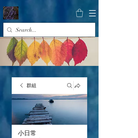
群組
小日常