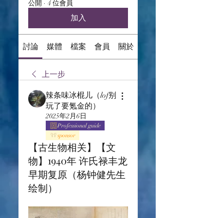
公開
·
4 位會員
加入
討論
媒體
檔案
會員
關於
上一步
辣条味冰棍儿（lof别
玩了要氪金的）
2025年2月6日
Professional guide
sponsor
【古生物相关】【文
物】1940年 许氏禄丰龙
早期复原（杨钟健先生
绘制）