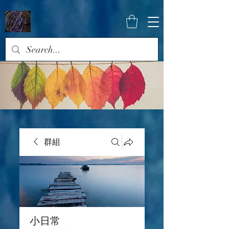
群組
小日常