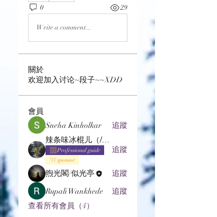
0
29
Write a comment...
關於
欢迎加入讨论~段子~~XDD
會員
Sneha Kinholkar
追蹤
辣条味冰棍儿（lof别玩了要氪金的）
追蹤
Professional guide
sponsor
煦光閣/似光亭
追蹤
Rupali Wankhede
追蹤
查看所有會員（4）