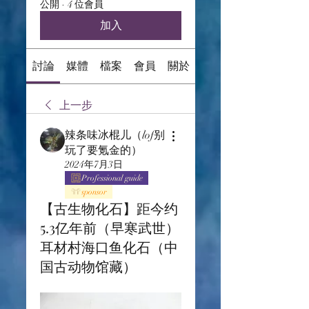
公開
·
4 位會員
加入
討論
媒體
檔案
會員
關於
上一步
辣条味冰棍儿（lof别
玩了要氪金的）
2024年7月3日
Professional guide
sponsor
【古生物化石】距今约
5.3亿年前（早寒武世）
耳材村海口鱼化石（中
国古动物馆藏）