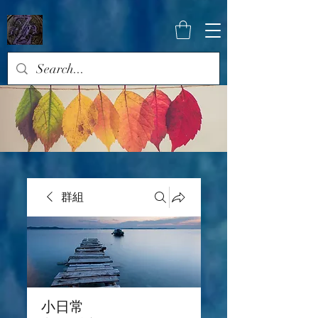
群組
小日常