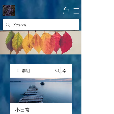
群組
小日常