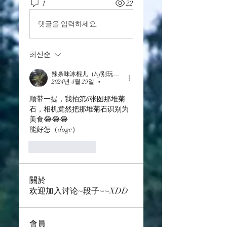
1
22
댓글을 입력하세요.
최신순
辣条味冰棍儿（lof别玩了要氪金的）
2024년 4월 29일
•
顺带一提，我拍第6张图那堆菊
石，相机竟然把那堆菊石识别为
美食😂😂😂
能好怎（doge）
좋아요
답글
關於
欢迎加入讨论~段子~~XDD
會員