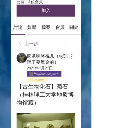
公開
·
4 位會員
加入
討論
媒體
檔案
會員
關於
上一步
辣条味冰棍儿（lof别
玩了要氪金的）
2024年4月24日
Professional guide
sponsor
【古生物化石】菊石
（桂林理工大学地质博
物馆藏）