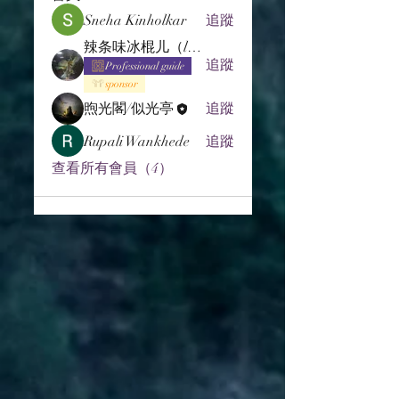
Sneha Kinholkar
追蹤
辣条味冰棍儿（lof别玩了要氪金的）
追蹤
Professional guide
sponsor
煦光閣/似光亭
追蹤
Rupali Wankhede
追蹤
查看所有會員（4）