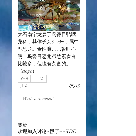
大石南宁龙属于鸟臀目鸭嘴
龙科，其体长为6~8米，属中
型恐龙。食性嘛……暂时不
明，鸟臀目恐龙虽然素食者
比较多，但也有杂食的。
（doge）
0
0
15
Write a comment...
關於
欢迎加入讨论~段子~~XDD