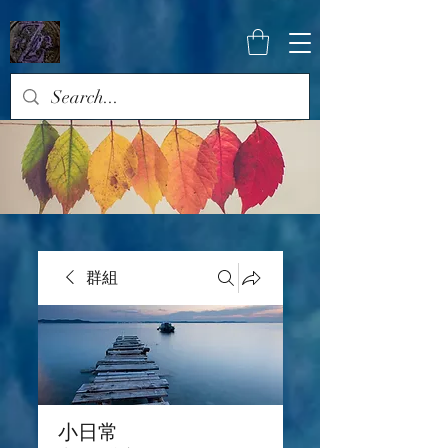
群組
小日常