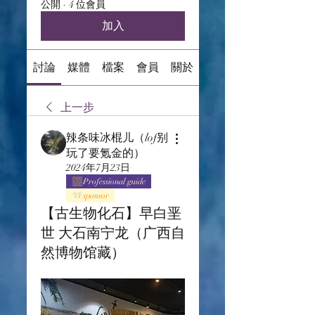
公開
·
4 位會員
加入
討論
媒體
檔案
會員
關於
上一步
辣条味冰棍儿（lof别
玩了要氪金的）
2024年7月23日
Professional guide
sponsor
【古生物化石】早白垩
世 大石南宁龙（广西自
然博物馆藏）