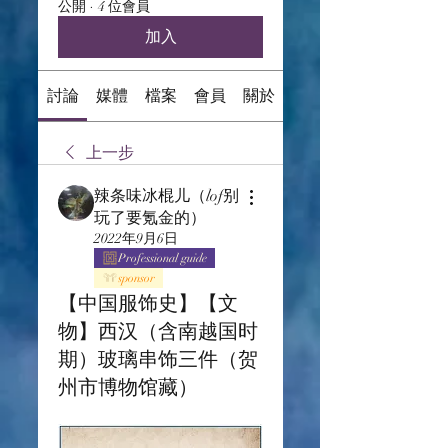
公開
·
4 位會員
加入
討論
媒體
檔案
會員
關於
上一步
辣条味冰棍儿（lof别
玩了要氪金的）
2022年9月6日
Professional guide
sponsor
【中国服饰史】【文
物】西汉（含南越国时
期）玻璃串饰三件（贺
州市博物馆藏）