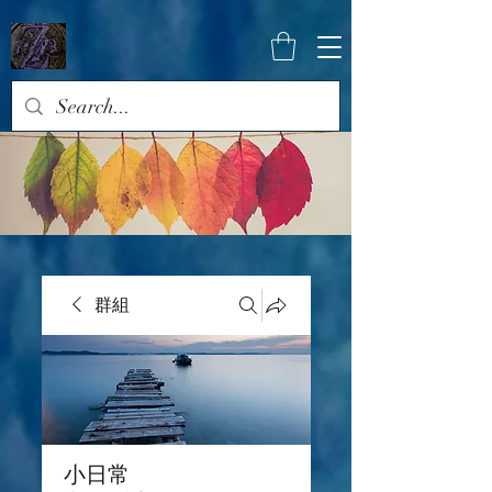
群組
小日常