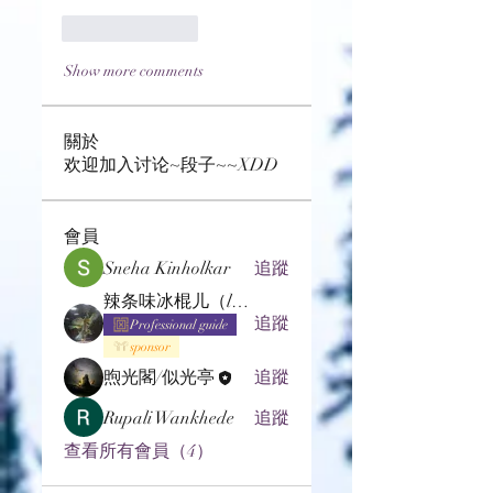
Like
Reply
Show more comments
關於
欢迎加入讨论~段子~~XDD
會員
Sneha Kinholkar
追蹤
辣条味冰棍儿（lof别玩了要氪金的）
追蹤
Professional guide
sponsor
煦光閣/似光亭
追蹤
Rupali Wankhede
追蹤
查看所有會員（4）