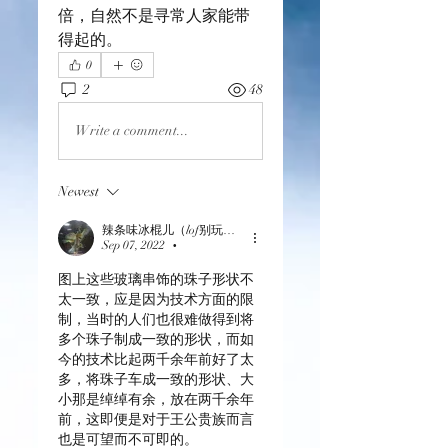
倍，自然不是寻常人家能带
得起的。
0
2
48
Write a comment...
Newest
辣条味冰棍儿（lof别玩了要氪金的）
Sep 07, 2022
•
图上这些玻璃串饰的珠子形状不
太一致，应是因为技术方面的限
制，当时的人们也很难做得到将
多个珠子制成一致的形状，而如
今的技术比起两千余年前好了太
多，将珠子车成一致的形状、大
小那是绰绰有余，放在两千余年
前，这即便是对于王公贵族而言
也是可望而不可即的。