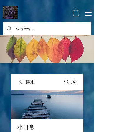
群組
小日常