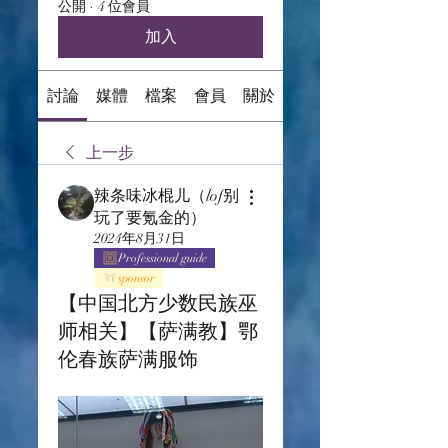
公開
·
4 位會員
加入
討論
媒體
檔案
會員
關於
上一步
辣条味冰棍儿（lof别
玩了要氪金的）
2024年8月31日
Professional guide
sponsor
【中国北方少数民族巫
师相关】【萨满教】鄂
伦春族萨满服饰