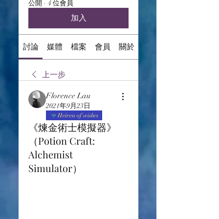
公開
·
4 位會員
加入
討論
媒體
檔案
會員
關於
上一步
Florence Lau
2021年9月23日
Heiress of wishes
《煉金術士模擬器》
（Potion Craft:
Alchemist
Simulator）