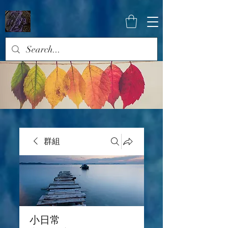
群組
小日常