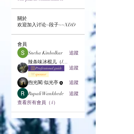
關於
欢迎加入讨论~段子~~XDD
會員
Sneha Kinholkar
追蹤
辣条味冰棍儿（lof别玩了要氪金的）
追蹤
Professional guide
sponsor
煦光閣/似光亭
追蹤
Rupali Wankhede
追蹤
查看所有會員（4）