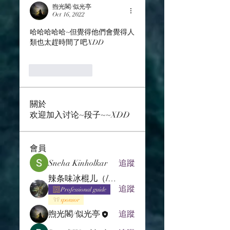
煦光閣/似光亭
Oct 16, 2022
哈哈哈哈哈~但覺得他們會覺得人
類也太趕時間了吧XDD
Like
Reply
關於
欢迎加入讨论~段子~~XDD
會員
Sneha Kinholkar
追蹤
辣条味冰棍儿（lof别玩了要氪金的）
追蹤
Professional guide
sponsor
煦光閣/似光亭
追蹤