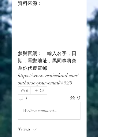
資料來源：
參與官網：　輸入名字，日
期，電郵地址，馬同事將會
為你代覆電郵
https://www.visiticeland.com/
outhorse-your-email/#%20
0
1
15
Write a comment...
Newest