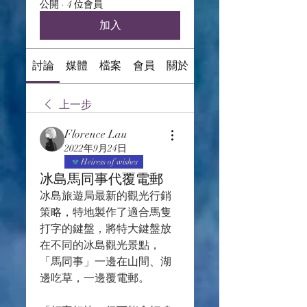
公開
·
4 位會員
加入
討論
媒體
檔案
會員
關於
上一步
Florence Lau
2022年9月24日
Heiress of wishes
冰島馬同事代覆電郵
冰島旅遊局最新的觀光行銷
策略，特地製作了適合馬隻
打字的鍵盤，將特大鍵盤放
在不同的冰島觀光景點，
「馬同事」一邊在山間、湖
邊吃草，一邊覆電郵。