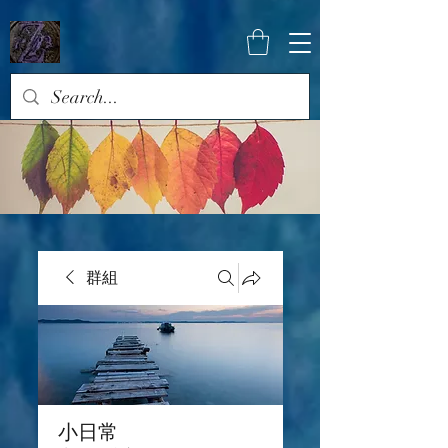
群組
小日常