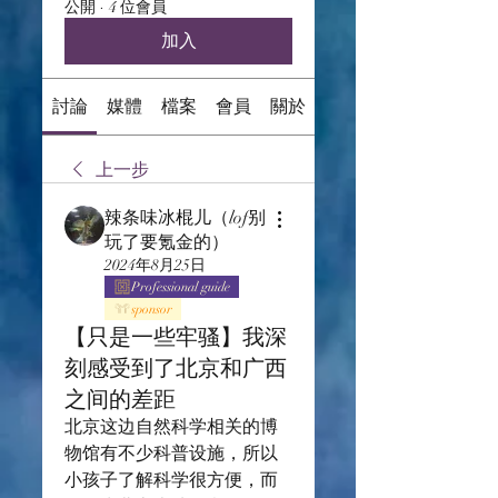
公開
·
4 位會員
加入
討論
媒體
檔案
會員
關於
上一步
辣条味冰棍儿（lof别
玩了要氪金的）
2024年8月25日
Professional guide
sponsor
【只是一些牢骚】我深
刻感受到了北京和广西
之间的差距
北京这边自然科学相关的博
物馆有不少科普设施，所以
小孩子了解科学很方便，而