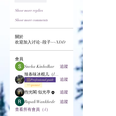
Show more replies
Show more comments
關於
欢迎加入讨论~段子~~XDD
會員
Sneha Kinholkar
追蹤
辣条味冰棍儿（lof别玩了要氪金的）
追蹤
Professional guide
sponsor
煦光閣/似光亭
追蹤
Rupali Wankhede
追蹤
查看所有會員（4）