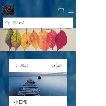
群組
小日常