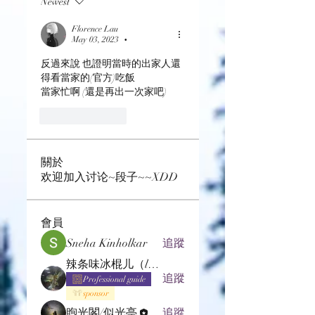
Newest
Florence Lau
May 03, 2023
•
反過來說 也證明當時的出家人還
得看當家的(官方)吃飯
當家忙啊 (還是再出一次家吧)
Like
Reply
關於
欢迎加入讨论~段子~~XDD
會員
Sneha Kinholkar
追蹤
辣条味冰棍儿（lof别玩了要氪金的）
追蹤
Professional guide
sponsor
煦光閣/似光亭
追蹤