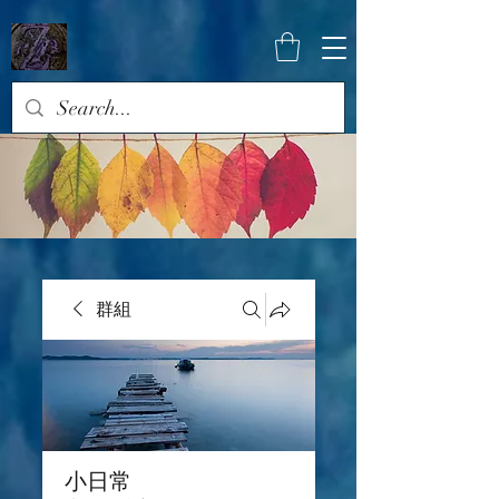
群組
小日常