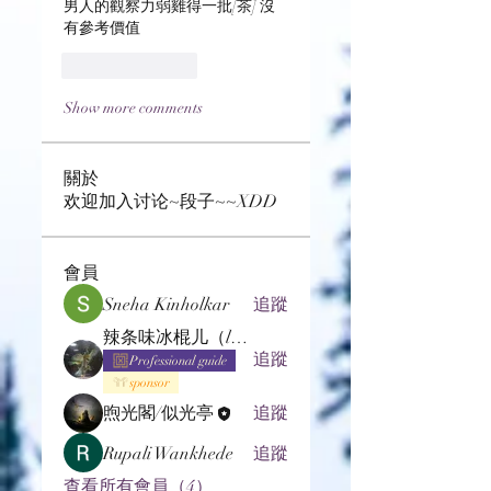
男人的觀察力弱雞得一批[茶] 沒
有參考價值
Like
Reply
Show more comments
關於
欢迎加入讨论~段子~~XDD
會員
Sneha Kinholkar
追蹤
辣条味冰棍儿（lof别玩了要氪金的）
追蹤
Professional guide
sponsor
煦光閣/似光亭
追蹤
Rupali Wankhede
追蹤
查看所有會員（4）