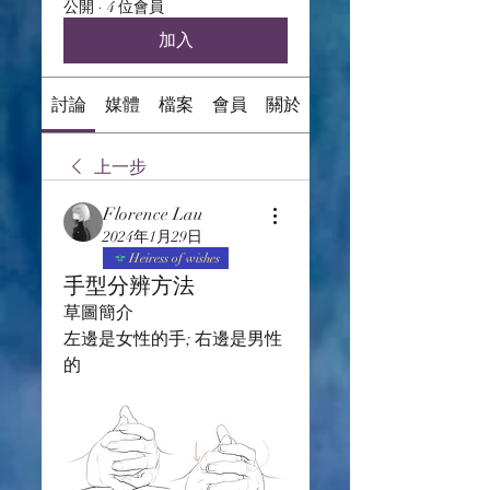
公開
·
4 位會員
加入
討論
媒體
檔案
會員
關於
上一步
Florence Lau
2024年1月29日
Heiress of wishes
手型分辨方法
草圖簡介
左邊是女性的手; 右邊是男性
的