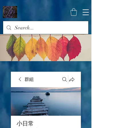
群組
小日常