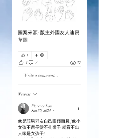
圖案來源: 版主外國友人速寫
草圖
1
1
2
27
Write a comment...
Newest
Florence Lau
Jan 30, 2024
•
像是該男群友自己眼殘而且 [像小
女孩不留長髮不扎辮子 就看不出
人家是女孩子]