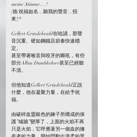
meine Stimme… !
[德:祝福如名…聽我的聲音…招
來!]*
Gellert Grindelwald在唸誦，那聲
音沉重、硬如鋼鐵且節奏快速穩
定。
甚至帶著喉音與咬牙的嘶吼，有些
部分Albus Dumbledore甚至已經聽
不清。
但他知道Gellert Grindelwald正說
什麼，他在凝聚力量，在給予祝
福。
由破碎血盟銀色的鍊子所構成的保
護”城牆”變厚了，上面的火焰不再
只是火焰，它呼應著另一個血的擁
有者的力量。開始閃動出溫柔的黑