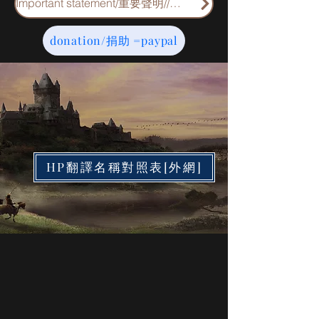
Important statement/重要聲明//重要申明
donation/捐助 =paypal
HP翻譯名稱對照表[外網]