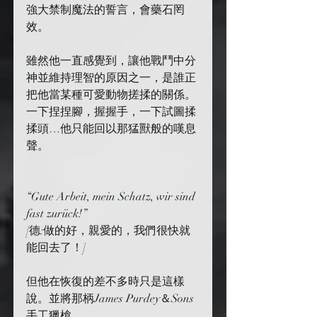
強大禁制魔法的誓言，會藥石罔
效。
雖然他一直感覺到，讓他戰鬥中分
神並維持理智的原因之一，是誰正
把他當某種可愛動物搓揉的關係。
一下捏捏腳，握握手，一下試圖揉
揉頭…他只能回以那猛獸般的嘆息
聲。
“Gute Arbeit, mein Schatz, wir sind 
fast zurück!”
[德:做的好，親愛的，我們很快就
能回去了！]
但他在恢復的差不多時只是這樣
說。並將那柄James Purdey＆Sons
手工獵槍，