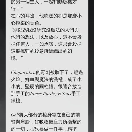
的另一個主人，一起扣動版機才
行！”
在Al的耳邊，他吹送的卻是那麼小
心輕柔的音色。
”別以為我沒研究沒魔法的人們與
他們的想法，以及放心，這不會殺
掉任何人，一如承諾，這只會殺掉
這股瘋狂的殺意所編織出的幻
境。”
Chupacabra的毒刺被取下了，經過
火焰、鮮血與魔法的洗禮，成了小
小的、堅硬的圓柱體。很適合放進
那手工的James Purdey＆Sons手工
獵槍。
Gell將大部分的槍身靠在自己的前
臂與肩膀，好吸收後座力所衝擊的
的一切，Al只要做一件事，精準