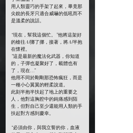
用人類靈巧的手架了起來，畢竟那
尖銳的長牙只適合威嚇的低吼而不
是溫柔的說話。
“現在，幫我這個忙。”他將這架好
的槍往Al挪了挪，接著，將Al半抱
在懷裡。
”這是最新的魔法化武器，你知道
的，子彈也凝聚好了，載體也有
了，現在…”
他用不同於剛剛那恐怖瘋狂，而是
一種小心翼翼的輕柔說道。
此刻半抱半扶起了地上的重要之
人，他對這胸腔中的鈍痛感到陌
生，但對自己至少還能用人類的手
扶起對方感到慶幸。
“必須由你，與我立誓的你，血液