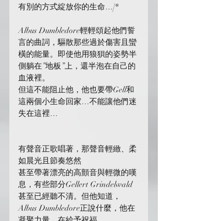
有別的方式綻放你的生命…]*
Albus Dumbledore輕輕頌起他們誓
言的曲詞，驅散那些過於傷害且蠻
橫的能量。即使他用狼狽的姿勢半
側躺在”地板”上，還半泡在自己的
血液裡。
但這不能阻止他，他也要帶Gell和
這兩個小生命回家…不能讓他們迷
失在這裡…
有聲音正歌唱著，那聲音輕緻、柔
如晨光且節奏悠然
甚至帶著漂亮的高顫音與輕微的嘆
息，有些部分Gellert Grindelwald
甚至已經聽不清。但他知道，
Albus Dumbledore正說什麼，他在
凝聚力量，在給予祝福。