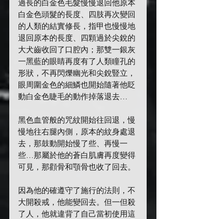
過長的白金色毛髮慢慢退回他原本
白金色頭髮的長度、四肢再次變回
的人類的結實修長，指甲也慢慢地
退回原本的長度、四顆過於尖銳的
大犬齒收回了口腔內；那雙一銀灰
一黑藍的眼睛再度有了人類瞳孔的
形狀，不再閃爍幽光和尖銳豎立，
眼周圍金色的細鱗也開始隨著他眨
動白金色睫毛的動作掉落退去…
黑色血管般的咒紋開始往回退，慢
慢地往右腿內側，原本的紋身處退
去，那鼓動開始慢了些、再慢一
些…那屬於他的蒼白肌膚再度變得
可見，那顴骨和顎骨也收了回去。
因為他的確遵守了施行的法則，不
大開殺戒，他能變回去。但一但殺
了人，他就違背了自己當初使用這