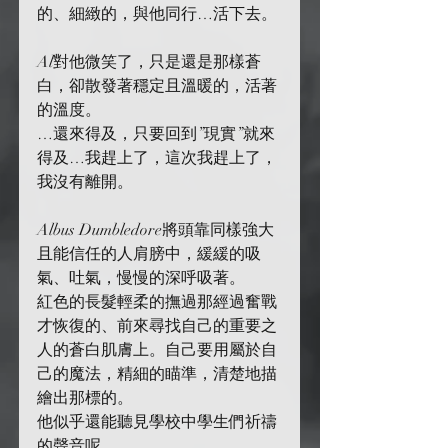
的、細緻的，與他同行…活下去。
Al對他微笑了，只是還是那樣蒼
白，卻散發著穩定且溫暖的，活著
的溫度。
…還來得及，只要回到”現實”就來
得及…我趕上了，這次我趕上了，
我沒有離開。
Albus Dumbledore將頭靠同樣強大
且能信任的人肩膀中，緩緩的吸
氣、吐氣，慢慢的深呼吸著。
紅色的長髮輕柔的撫過那經過奮戰
才恢復的、前來尋找自己的重要之
人的蒼白肌膚上。自己要用屬於自
己的魔法，精細的瞄準，清楚地描
繪出那標的。
他似乎還能聽見學校中學生們祈禱
的聲音呢…