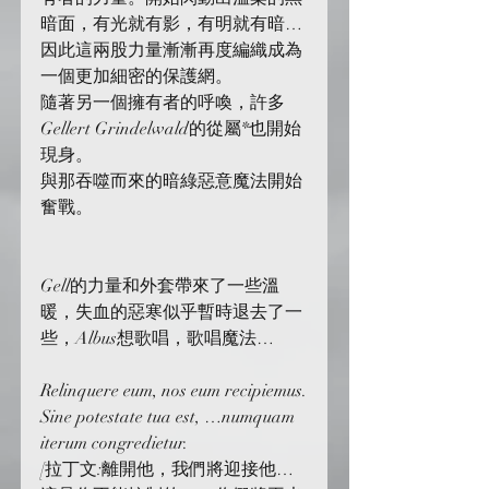
暗面，有光就有影，有明就有暗…
因此這兩股力量漸漸再度編織成為
一個更加細密的保護網。
隨著另一個擁有者的呼喚，許多
Gellert Grindelwald的從屬*也開始
現身。
與那吞噬而來的暗綠惡意魔法開始
奮戰。
Gell的力量和外套帶來了一些溫
暖，失血的惡寒似乎暫時退去了一
些，Albus想歌唱，歌唱魔法…
Relinquere eum, nos eum recipiemus.
Sine potestate tua est, …numquam 
iterum congredietur.
[拉丁文:離開他，我們將迎接他…