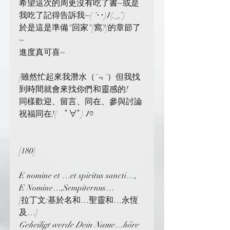
希望這次的周更沒有吃了書~或是
我吃了記得告訴我~( ´･･)ﾉ(._.`)
於是這是準備"回家"[窩?]的章節了
~
進度真可喜~
[雖然忙起來我潛水（¯﹃¯）但我找
到時間就會來找你們和靈感的!
同樣歡迎、留言、同在、參與討論
祝福同在!(　ﾟ∀ﾟ) ﾉ♡
[180]
E nomine et …et spiritus sancti…, 
E Nomine…,Sempiternus…
[拉丁文:基於名和…聖靈和…永恆
及…]
Geheiligt werde Dein Name…höre 