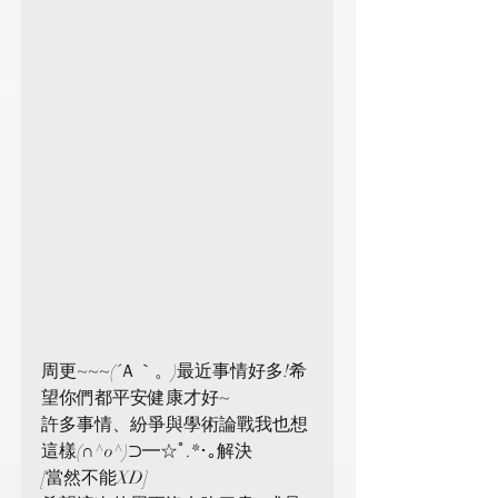
周更~~~(´Ａ｀。)最近事情好多!希
望你們都平安健康才好~
許多事情、紛爭與學術論戰我也想
這樣(∩^o^)⊃━☆ﾟ.*･｡解決
[當然不能XD]