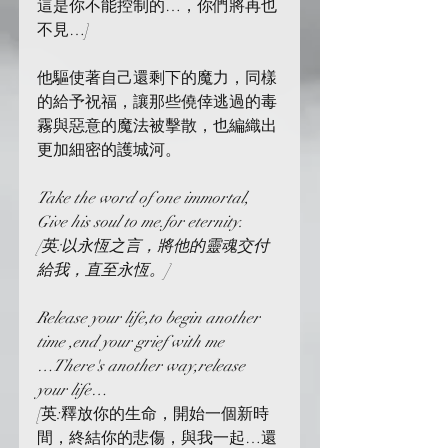
這是你不能控制的…，你們將再也
不見…]
他驅使著自己還剩下的魔力，同樣
的給予祝福，讓那些僥倖逃過的毒
霧與惡意的魔法被擊散，也編織出
更加細密的護城河。
Take the word of one immortal,
Give his soul to me.for eternity.
[英:以永恆之言，將他的靈魂交付
給我，直至永恆。]
Release your life,to begin another 
time ,end your grief with me
…There's another way,release 
your life…
[英:釋放你的生命，開始一個新時
間，終結你的悲傷，與我一起…還