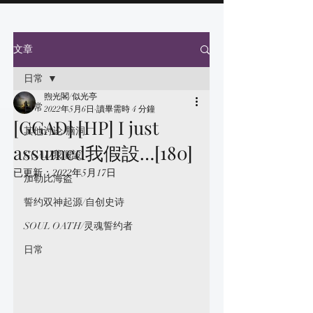
文章
日常
煦光閣/似光亭
日常
2022年5月6日
讀畢需時 4 分鐘
[GGAD] [HP] I just
其他讨论/脑洞
assumed我假設…[180]
GGAD我假設
已更新：
2022年5月17日
加勒比海盗
誓约双神起源/自创史诗
SOUL OATH/灵魂誓约者
日常