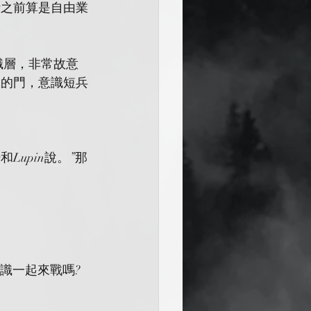
計之前算是自由業
的意識層，非常故意
室的門，意識短兵
Lupin說。”那
的意識一起來戰嗎?