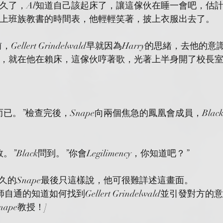
久了，Al知道自己該起床了，讓這傢伙在睡一會吧，估
上班族教書的時間表，他輕輕笑著，披上衣服出去了。
ellert Grindelwald早就因為Harry的思緒，去他
，就在他在賴床，這傢伙哼著歌，光著上半身開了校長
。”檢查完後，Snape向兩個焦急的鳳凰會成員，Black和
Black問到。”你會Legilimency，你知道吧？”
久的Snape最後只這樣說，他可很難詳述這畫面。
自通的知道如何找到Gellert Grindelwald並引發對方
ape教授！]