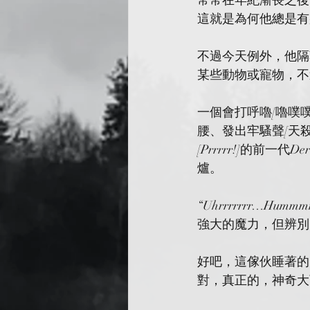
常常在年紀漸長之後
這就是為何他總是有
不過今天例外，他隔
某些動物或寵物，不過
一個會打呼嚕[嚕噗
腰、發出牢騷聲[天
[Prrrrr!]的前
爐。
“Uhrrrrrrr…
強大的魔力，但辨別
好吧，這傢伙睡著的
對，真正的，神奇大