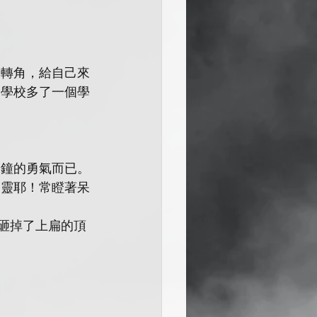
個轉角，給自己來
的學校多了一個學
分鐘的勇氣而已。
幽靈耶！常瞪著呆
l砸掉了上扁的頂