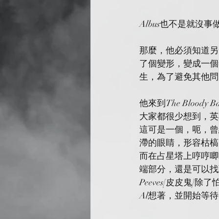
Albus也不是就沒事
那麼，他必須知道另
了個變形，變成一個
生，為了避免其他問
他來到The Bloody
大家都很少想到，英
這可是一個，呃，曾
滯的眼睛，形容枯槁
而在占星塔上哼哼唧
端部分，還是可以找
Peeves[皮皮鬼]
Al想著，並開始等