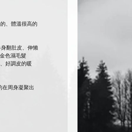
茸的、體溫很高的
半身翻肚皮、伸懶
白金色濕毛髮
好大、好調皮的暖
射性的在周身凝聚出