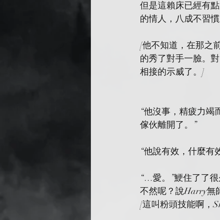
但是這賴床已經有點
的情人，八成不習慣
[他不知道，在那之前，G
的秀了對手一臉。對
相接的示威了。]
“他沒事，精疲力竭而已
傢伙離開了。”
“他說有效，什麼有效。”
“…愛。”鯁住了了很
不然呢？說Harry無師
[這叫粉頭技能啊，Sn