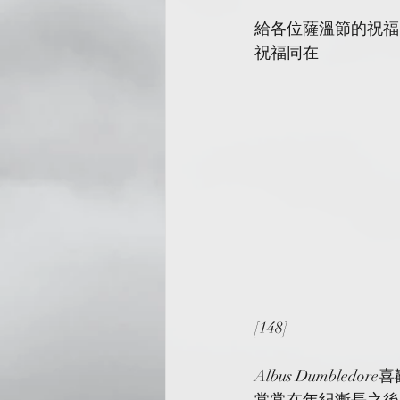
給各位薩溫節的祝福
祝福同在
[148]
Albus Dumb