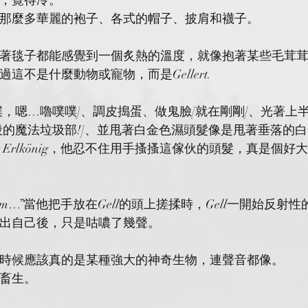
，覺得冷。
那麼多華麗的袍子、各式的帽子、披肩和襪子。
著毯子都能感覺到一個炙熱的溫度，就像抱著某些毛茸
這不是什麼動物或寵物，而是Gellert.
噗，嗯…嚕噗噗]、調皮搗蛋、做鬼臉[就在剛剛]、光著上
殺的魔法垃圾部!]、並甩著白金色濕頭髮像是甩著垂落的
一代Der Erlkönig，他忍不住用手搔搔這傢伙的頭髮，真是個
Hummmm…”當他把手放在Gell的頭上搓揉時，Gell一開始反
出自己後，只是咕噥了幾聲。
時候應該真的是某種強大的神奇生物，連聲音都像。
畜生。