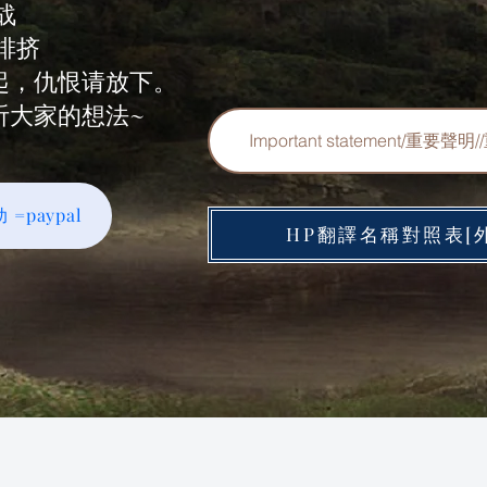
战
排挤
起，仇恨请放下。
听大家的想法~
Important statement/重要聲
 =paypal
HP翻譯名稱對照表[