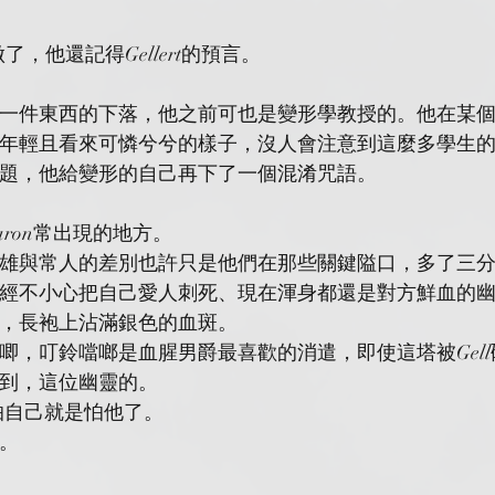
做了，他還記得Gellert的預言。
一件東西的下落，他之前可也是變形學教授的。他在某
年輕且看來可憐兮兮的樣子，沒人會注意到這麼多學生
題，他給變形的自己再下了一個混淆咒語。
 Baron常出現的地方。
雄與常人的差別也許只是他們在那些關鍵隘口，多了三
經不小心把自己愛人刺死、現在渾身都還是對方鮮血的
，長袍上沾滿銀色的血斑。
唧，叮鈴噹啷是血腥男爵最喜歡的消遣，即使這塔被Gel
到，這位幽靈的。
除了怕自己就是怕他了。
待。