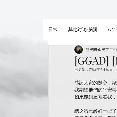
日常
其他讨论/脑洞
GG
SOUL OATH/灵魂誓约者
煦光閣/似光亭
202
[GGAD] [
已更新：
2022年4月10日
感謝大家的關心，總
我期望他們的平安與
如果能到這裡看我，
總之我已經好一些了