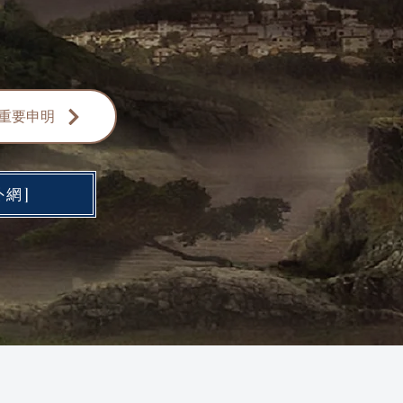
明//重要申明
外網]