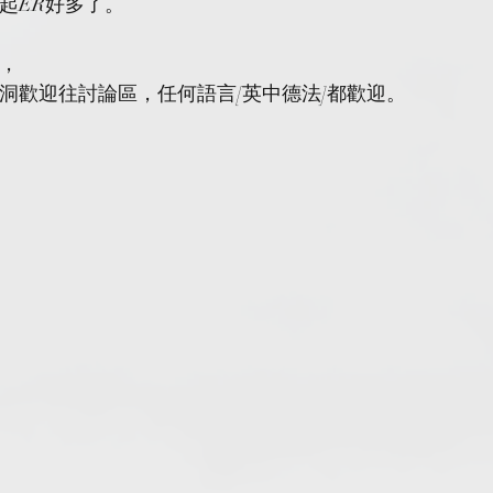
起ER好多了。
，
洞歡迎往討論區，任何語言[英中德法]都歡迎。