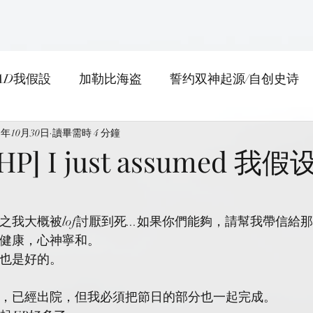
AD我假設
加勒比海盗
誓约双神起源/自创史诗
1年10月30日
日常
讀畢需時 4 分鐘
HP] I just assumed 我假设
之我大概被lof討厭到死...如果你們能夠，請幫我帶信給
健康，心神寧和。
也是好的。
，已經出院，但我必須把節日的部分也一起完成。