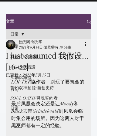
文章
日常
煦光閣/似光亭
日常
2021年6月14日
讀畢需時 18 分鐘
I just assumed 我假设…
其他讨论/脑洞
[16-22]
GGAD我假設
已更新：
2022年5月15日
加勒比海盗
LOFTER協作者：别玩了要氪金的
誓约双神起源/自创史诗
[16]
SOUL OATH/灵魂誓约者
最后凤凰会决定还是让Moody和
日常
Black去带Grindelwald到凤凰会临
时集会用的场所。因为这两人对于
黑巫师都有一定的经验。