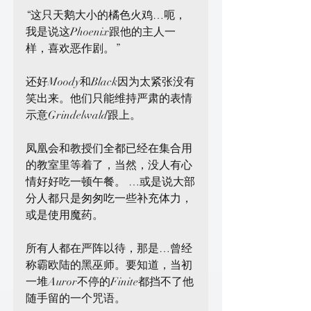
“这只天鹅大小的橘色火鸡…呃，
我是说这Phoenix跟他的主人一
样，喜欢恶作剧。”
还好Moody和Black因为太紧张没有
笑出来。他们只能维持严肃的表情
示意Grindelwald跟上。
凤凰会和教授们全都已经在集合用
的教室里等着了，当然，没人有心
情好好吃一顿午餐。 …或是说大部
分人都只是匆匆吃一些补充体力，
或是使用魔药。
所有人都在严阵以待，那是…曾经
称霸欧陆的黑巫师。要知道，当初
一堆Auror不停的Finite都挡不了他
随手留的一个咒语。