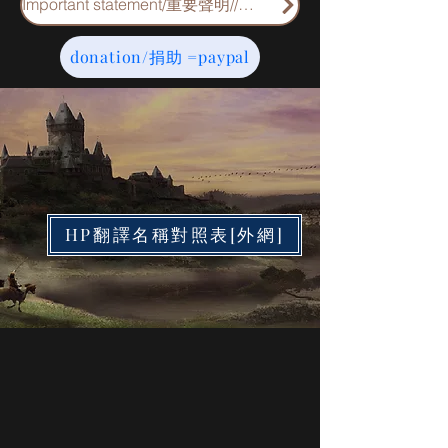
Important statement/重要聲明//重要申明
donation/捐助 =paypal
HP翻譯名稱對照表[外網]